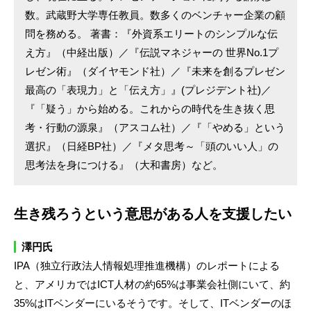
数。武蔵野大学専任教員。数多くのベンチャー企業の顧
問を務める。 著書：『外資系エリートのシンプルな伝
え方』（中経出版）／『伝説マネジャーの 世界No.1プ
レゼン術』（ダイヤモンド社）／『未来を創るプレゼン
最高の「表現力」と「伝え方」』(プレジデント社)／
『「疑う」から始める。これからの時代を生き抜く思
考・行動の源泉』（アスコム社）／『「やめる」という
選択』（日経BP社）／『メタ思考～「頭のいい人」の
思考法を身につける』（大和書房）など。
生き残ろうという意思がある人を支援したい
澤円氏
IPA（独立行政法人情報処理推進機構）のレポートによる
と、アメリカではICT人材の約65%は事業会社側にいて、約
35%はITベンダーにいるそうです。そして、ITベンダーのほ