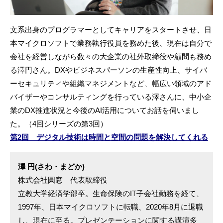
文系出身のプログラマーとしてキャリアをスタートさせ、日
本マイクロソフトで業務執行役員を務めた後、現在は自分で
会社を経営しながら数々の大企業の社外取締役や顧問も務め
る澤円さん。DXやビジネスパーソンの生産性向上、サイバ
ーセキュリティや組織マネジメントなど、幅広い領域のアド
バイザーやコンサルティングを行っている澤さんに、中小企
業のDX推進状況と今後のAI活用についてお話を伺いまし
た。（4回シリーズの第3回）
第2回 デジタル技術は時間と空間の問題を解決してくれる
澤 円(さわ・まどか)
株式会社圓窓 代表取締役
立教大学経済学部卒。生命保険のIT子会社勤務を経て、
1997年、日本マイクロソフトに転職、2020年8月に退職
し、現在に至る。プレゼンテーションに関する講演多